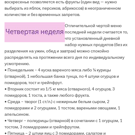
воскресенье позволяется есть фрукты (один вид — нужно
выбирать из яблок, персиков, абрикосов) в неограниченном
количестве и без временных запретов.
Отличительной чертой меню
последней недели считается то,
что установленный дневной
набор нужных продуктов (без их
разделения на ужин, обед и завтрак) можно спокойно
распределять на протяжении всего дня по индивидуальному
усмотрению.
•
Понедельник
– 4 куска вареного мяса либо ¼ курицы
(отварной), 1 небольшая банка тунца, по 4 штуки огурцов и
помидоров, тост и грейпфрут.
•
Вторник
состоит из 1/5 кг мяса (отварного), 4 огурцов, 3
помидоров, 1 тоста, а также любого фрукта.
•
Среда
– творог (1 ст/л.) с нежирным белым сыром, 2
помидорами и 2 огурцами, 1 тостом, вареными овощами, 1
апельсином.
•
Четверг
– полкурицы (отварной) в сочетании с 1 огурцом, 1
тостом, 3 помидорами и грейпфрутом.
•
Пятница
– 2 штуки яиц с 3 помидорами, салатом и