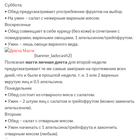
Суббота
• Обед предусматривает употребление фруктов на выбор.
• На ужин – салат с нежирным вареным мясом.
Воскресенье
• Обед совмещает в себе курицу (без кожи) в сочетании с
помидорами, вареными овощами, 1 апельсином/грейпфрутом.
• Ужин – лишь овощи вареного вида.
{banner_ladycash2}
Полезная
магги яичная диета
для второй недели
предусматривает те же самые завтраки на протяжении всех
дней, что и были в прошлой неделе, т. е. 1 или 2 вареных
вкрутую яиц и 0.5 апельсина.
Понедельник
• Обед состоит из отварного мяса с салатом.
• Ужин – 2 штуки яиц с салатом и грейпфрутом (можно заменить
апельсином).
Вторник
• Обед – салат с отварным мясом.
• Ужин начинать с 1 апельсина/грейпфрута и закончить
отварным мясом (любым).