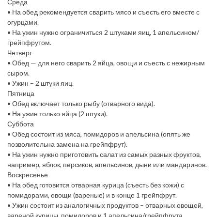
Среда
• На обед рекомендуется сварить мясо и съесть его вместе с
огурцами.
• На ужин нужно ограничиться 2 штуками яиц, 1 апельсином/
грейпфрутом.
Четверг
• Обед — для него сварить 2 яйца, овощи и съесть с нежирным
сыром.
• Ужин – 2 штуки яиц.
Пятница
• Обед включает только рыбу (отварного вида).
• На ужин только яйца (2 штуки).
Суббота
• Обед состоит из мяса, помидоров и апельсина (опять же
позволительна замена на грейпфрут).
• На ужин нужно приготовить салат из самых разных фруктов,
например, яблок, персиков, апельсинов, дыни или мандаринов.
Воскресенье
• На обед готовится отварная курица (съесть без кожи) с
помидорами, овощи (вареные) и в конце 1 грейпфрут.
• Ужин состоит из аналогичных продуктов – отварных овощей,
вареной курицы, помидоров и 1 апельсина/грейпфрута.