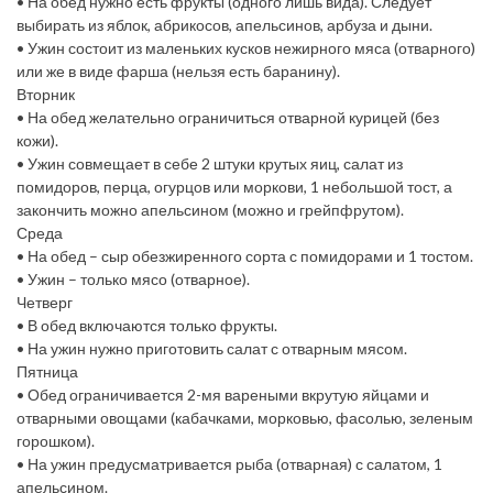
• На обед нужно есть фрукты (одного лишь вида). Следует
выбирать из яблок, абрикосов, апельсинов, арбуза и дыни.
• Ужин состоит из маленьких кусков нежирного мяса (отварного)
или же в виде фарша (нельзя есть баранину).
Вторник
• На обед желательно ограничиться отварной курицей (без
кожи).
• Ужин совмещает в себе 2 штуки крутых яиц, салат из
помидоров, перца, огурцов или моркови, 1 небольшой тост, а
закончить можно апельсином (можно и грейпфрутом).
Среда
• На обед – сыр обезжиренного сорта с помидорами и 1 тостом.
• Ужин – только мясо (отварное).
Четверг
• В обед включаются только фрукты.
• На ужин нужно приготовить салат с отварным мясом.
Пятница
• Обед ограничивается 2-мя вареными вкрутую яйцами и
отварными овощами (кабачками, морковью, фасолью, зеленым
горошком).
• На ужин предусматривается рыба (отварная) с салатом, 1
апельсином.