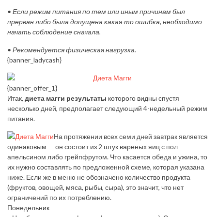
• Если режим питания по тем или иным причинам был
прерван либо была допущена какая-то ошибка, необходимо
начать соблюдение сначала.
• Рекомендуется физическая нагрузка.
{banner_ladycash}
{banner_offer_1}
Итак,
диета магги результаты
которого видны спустя
несколько дней, предполагает следующий 4-недельный режим
питания.
На протяжении всех семи дней завтрак является
одинаковым — он состоит из 2 штук вареных яиц с пол
апельсином либо грейпфрутом. Что касается обеда и ужина, то
их нужно составлять по предложенной схеме, которая указана
ниже. Если же в меню не обозначено количество продукта
(фруктов, овощей, мяса, рыбы, сыра), это значит, что нет
ограничений по их потреблению.
Понедельник