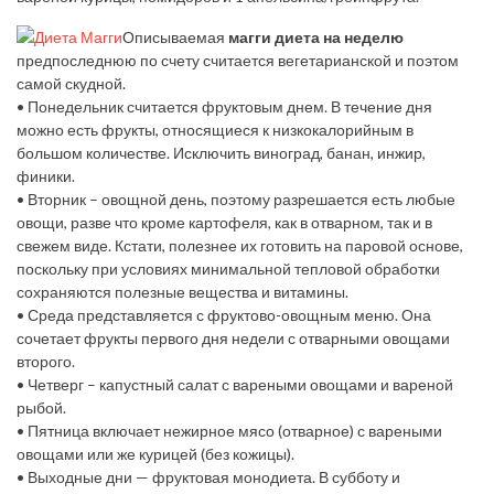
Описываемая
магги диета на неделю
предпоследнюю по счету считается вегетарианской и поэтом
самой скудной.
•
Понедельник
считается фруктовым днем. В течение дня
можно есть фрукты, относящиеся к низкокалорийным в
большом количестве. Исключить виноград, банан, инжир,
финики.
•
Вторник
– овощной день, поэтому разрешается есть любые
овощи, разве что кроме картофеля, как в отварном, так и в
свежем виде. Кстати, полезнее их готовить на паровой основе,
поскольку при условиях минимальной тепловой обработки
сохраняются полезные вещества и витамины.
•
Среда
представляется с фруктово-овощным меню. Она
сочетает фрукты первого дня недели с отварными овощами
второго.
•
Четверг
– капустный салат с вареными овощами и вареной
рыбой.
•
Пятница
включает нежирное мясо (отварное) с вареными
овощами или же курицей (без кожицы).
•
Выходные дни
— фруктовая монодиета. В субботу и